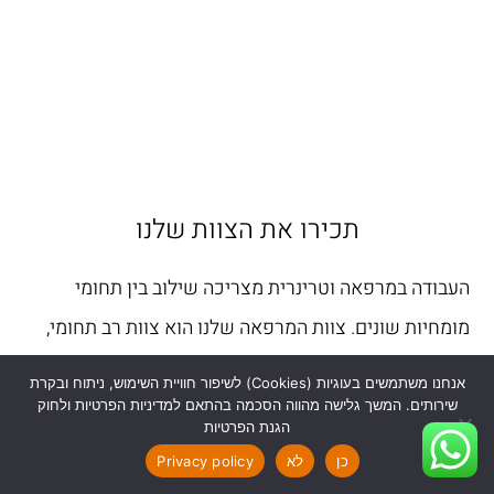
מנוי שנתי לחתול
קראו עוד
תכירו את הצוות שלנו
העבודה במרפאה וטרינרית מצריכה שילוב בין תחומי
מומחיות שונים. צוות המרפאה שלנו הוא צוות רב תחומי,
ותיק ומנוסה, שעובד יחד שנים רבות.
אנחנו משתמשים בעוגיות (Cookies) לשיפור חוויית השימוש, ניתוח ובקרת
שירותים. המשך גלישה מהווה הסכמה בהתאם למדיניות הפרטיות ולחוק
האווירה המשפחתית והיחסים המקצועיים ארוכי
הגנת הפרטיות
כן
לא
Privacy policy
הטווח בצוות מאפשרים לנו לבחון כל מקרה מנקודות