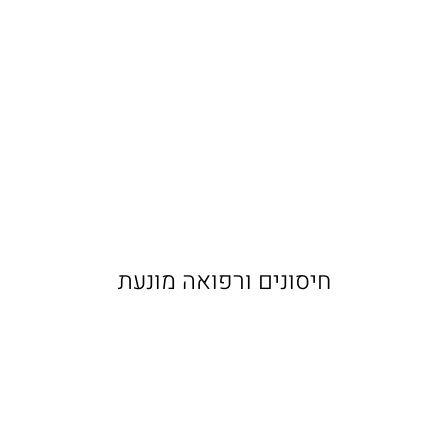
בעיות עור ואלרגיה של כלבים
וחתולים
קראו עוד
חיסונים ורפואה מונעת